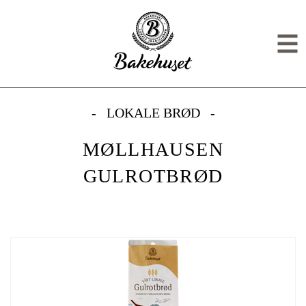
Gå til hovedinnhold
Gå til meny
MØLLHAUSEN GULROTBRØD
Men
LOKALE BRØD
MØLLHAUSEN
GULROTBRØD