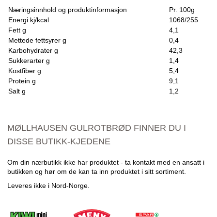
Næringsinnhold og produktinformasjon
Pr. 100g
Energi kj/kcal
1068/255
Fett g
4,1
Mettede fettsyrer g
0,4
Karbohydrater g
42,3
Sukkerarter g
1,4
Kostfiber g
5,4
Protein g
9,1
Salt g
1,2
MØLLHAUSEN GULROTBRØD FINNER DU I
DISSE BUTIKK-KJEDENE
Om din nærbutikk ikke har produktet - ta kontakt med en ansatt i
butikken og hør om de kan ta inn produktet i sitt sortiment.
Leveres ikke i Nord-Norge.