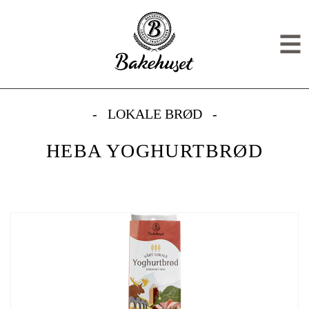
Gå til hovedinnhold
Gå til meny
HEBA YOGHURTBRØD
Men
LOKALE BRØD
HEBA YOGHURTBRØD