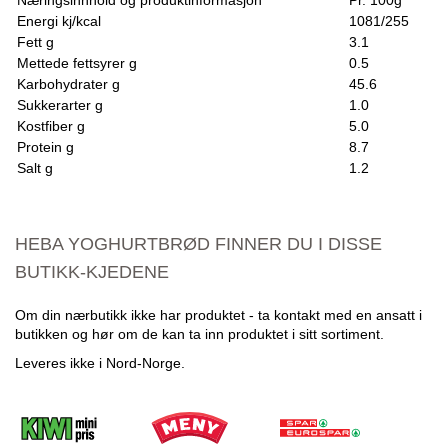
Næringsinnhold og produktinformasjon
Pr. 100g
Energi kj/kcal
1081/255
Fett g
3.1
Mettede fettsyrer g
0.5
Karbohydrater g
45.6
Sukkerarter g
1.0
Kostfiber g
5.0
Protein g
8.7
Salt g
1.2
HEBA YOGHURTBRØD FINNER DU I DISSE
BUTIKK-KJEDENE
Om din nærbutikk ikke har produktet - ta kontakt med en ansatt i
butikken og hør om de kan ta inn produktet i sitt sortiment.
Leveres ikke i Nord-Norge.