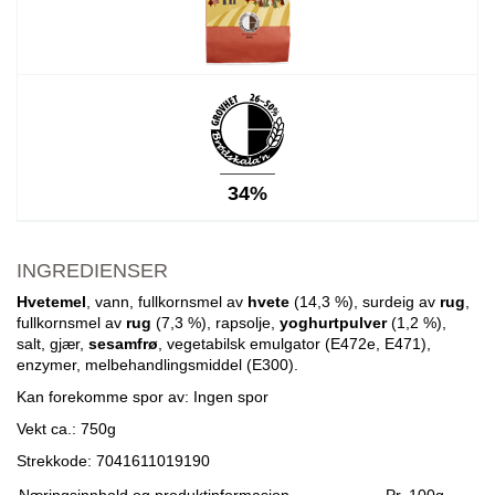
34%
INGREDIENSER
Hvetemel
, vann, fullkornsmel av
hvete
(14,3 %), surdeig av
rug
,
fullkornsmel av
rug
(7,3 %), rapsolje,
yoghurtpulver
(1,2 %),
salt, gjær,
sesamfrø
, vegetabilsk emulgator (E472e, E471),
enzymer, melbehandlingsmiddel (E300).
Kan forekomme spor av: Ingen spor
Vekt ca.: 750g
Strekkode: 7041611019190