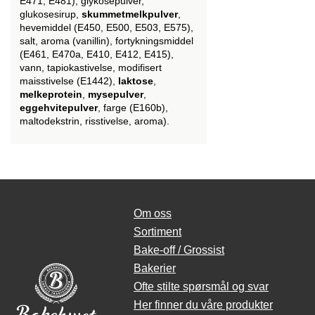
E471, E481), glykosepulver,
glukosesirup,
skummetmelkpulver
,
hevemiddel (E450, E500, E503, E575),
salt, aroma (vanillin), fortykningsmiddel
(E461, E470a, E410, E412, E415),
vann, tapiokastivelse, modifisert
maisstivelse (E1442),
laktose
,
melkeprotein
,
mysepulver
,
eggehvitepulver
, farge (E160b),
maltodekstrin, risstivelse, aroma).
Om oss
Sortiment
Bake-off / Grossist
Bakerier
Ofte stilte spørsmål og svar
Her finner du våre produkter