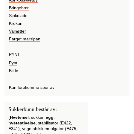
Aprikossyltetøy
Bringebær
Sjokolade
Krokan
Valnøtter
Farget marsipan
PYNT
Pynt
Bilde
Kan forekomme spor av
Sukkerbunn består av:
(
Hvetemel
, sukker,
egg
,
hvetestivelse
, stabilisator (E422,
E341), vegetabilsk emulgator (E475,