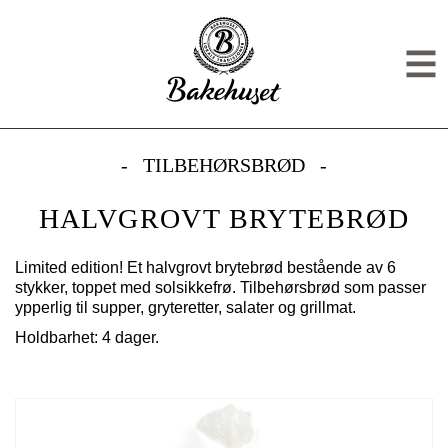
Gå til hovedinnhold
Gå til meny
HALVGROVT BRYTEBRØD
Men
TILBEHØRSBRØD
HALVGROVT BRYTEBRØD
Limited edition! Et halvgrovt brytebrød bestående av 6
stykker, toppet med solsikkefrø. Tilbehørsbrød som passer
ypperlig til supper, gryteretter, salater og grillmat.
Holdbarhet: 4 dager.