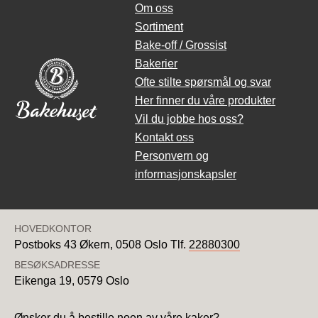
Om oss
Sortiment
Bake-off / Grossist
Bakerier
Ofte stilte spørsmål og svar
Her finner du våre produkter
Vil du jobbe hos oss?
Kontakt oss
Personvern og
informasjonskapsler
HOVEDKONTOR
Postboks 43 Økern,
0508 Oslo
Tlf.
22880300
BESØKSADRESSE
Eikenga 19,
0579 Oslo
Ønsker du å bestille noen av våre kaker?