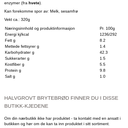
enzymer (fra
hvete
).
Kan forekomme spor av: Melk, sesamfrø
Vekt ca.: 320g
Næringsinnhold og produktinformasjon
Pr. 100g
Energi kj/kcal
1236/292
Fett g
8.2
Mettede fettsyrer g
1.4
Karbohydrater g
42.3
Sukkerarter g
1.5
Kostfiber g
5.5
Protein g
9.8
Salt g
1.0
HALVGROVT BRYTEBRØD FINNER DU I DISSE
BUTIKK-KJEDENE
Om din nærbutikk ikke har produktet - ta kontakt med en ansatt i
butikken og hør om de kan ta inn produktet i sitt sortiment.