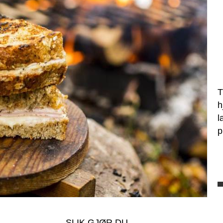
T
h
l
p
SLIK GJØR DU