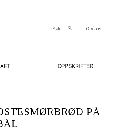
Søk etter:
Søk
Om oss
RAFT
OPPSKRIFTER
OSTESMØRBRØD PÅ
BÅL