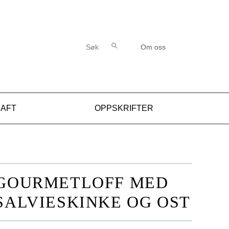
 OG OST
Søk etter:
Søk
Om oss
RAFT
OPPSKRIFTER
GOURMETLOFF MED
SALVIESKINKE OG OST