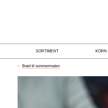
GOURMETLOFF ME
Gå til hovedinnhold
Gå til meny
SORTIMENT
KORN
Brød til sommermaten