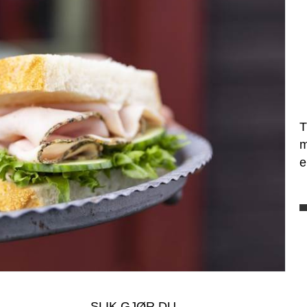
T
m
e
SLIK GJØR DU